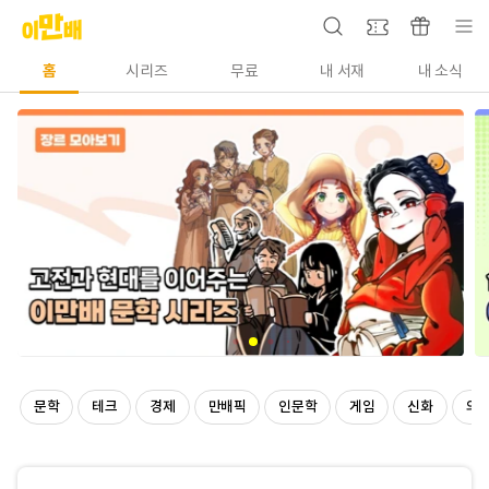
홈
시리즈
무료
내 서재
내 소식
문학
테크
경제
만배픽
인문학
게임
신화
의