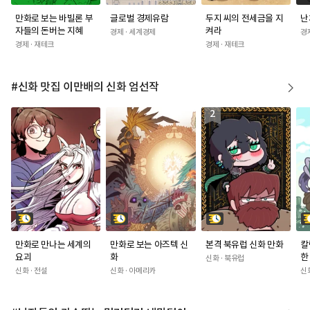
만화로 보는 바빌론 부
글로벌 경제유람
두지 씨의 전세금을 지
난
자들의 돈버는 지혜
켜라
경제 · 세계경제
경
경제 · 재테크
경제 · 재테크
#신화 맛집 이만배의 신화 엄선작
2
만화로 만나는 세계의
만화로 보는 아즈텍 신
본격 북유럽 신화 만화
칼
요괴
화
한
신화 · 북유럽
신화 · 전설
신화 · 아메리카
신