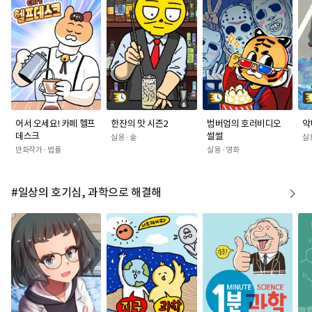
어서 오세요! 카페 헬프
한잔의 맛 시즌2
범버엄의 호러비디오
악
데스크
썰썰
실용 · 술
실용
만화작가 · 법률
실용 · 영화
#일상의 호기심, 과학으로 해결해