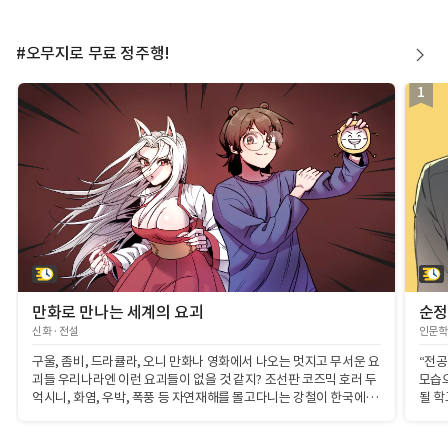
#오무지로 무료 정주행!
1
만화로 만나는 세계의 요괴
순
신화 · 전설
인문학 
구울, 좀비, 드라큘라, 오니 만화나 영화에서 나오는 멋지고 무서운 요
“전공
괴들 우리나라엔 이런 요괴들이 없을 것 같지? 조선판 코즈믹 호러 두
모습으
억시니, 화염, 우박, 폭풍 등 자연재해를 몰고다니는 강철이 한국에도
될 학
멋진 요괴가 엄청나게 많지! 이 멋진 요괴들, 당장 만나러 가봐야겠지?
주역으
이곳 