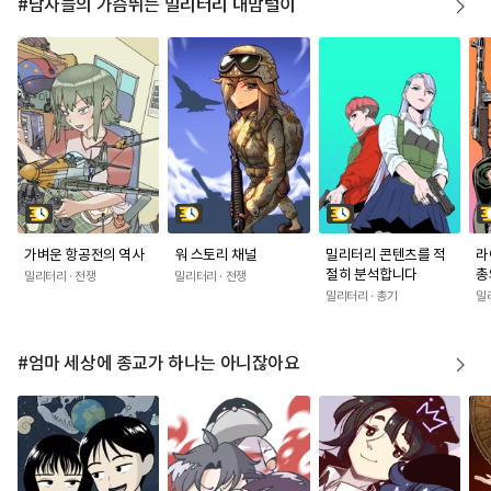
#남자들의 가슴뛰는 밀리터리 내맘털이
가벼운 항공전의 역사
워 스토리 채널
밀리터리 콘텐츠를 적
라
절히 분석합니다
총
밀리터리 · 전쟁
밀리터리 · 전쟁
밀리터리 · 총기
밀
#엄마 세상에 종교가 하나는 아니잖아요