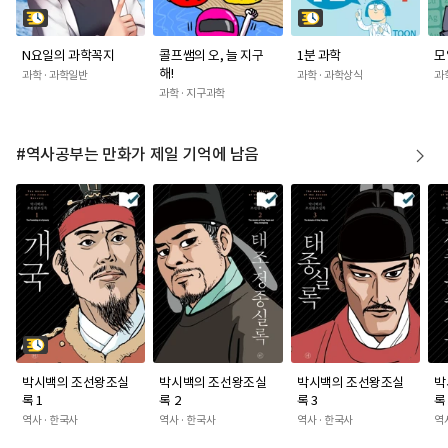
N요일의 과학꼭지
콜프쌤의 오, 늘 지구
1분 과학
모
해!
과학 · 과학일반
과학 · 과학상식
과학
과학 · 지구과학
#역사공부는 만화가 제일 기억에 남음
박시백의 조선왕조실
박시백의 조선왕조실
박시백의 조선왕조실
박
록 1
록 2
록 3
록
역사 · 한국사
역사 · 한국사
역사 · 한국사
역