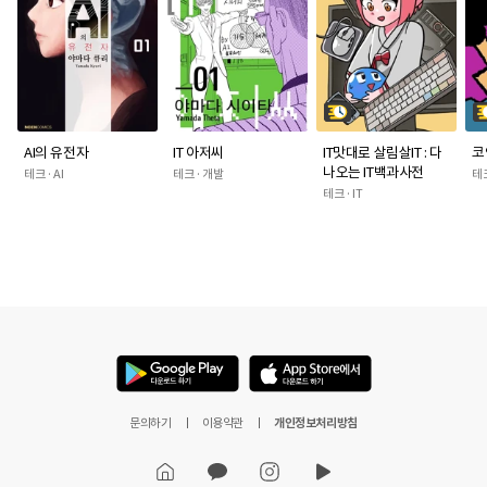
AI의 유전자
IT 아저씨
IT맛대로 살림살IT : 다
코
나오는 IT백과사전
테크 · AI
테크 · 개발
테크
테크 · IT
문의하기
이용약관
개인정보처리방침