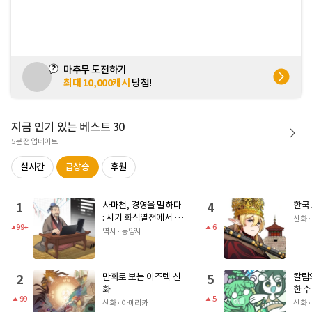
마추무 도전하기
최대 10,000캐시
당첨!
지금 인기 있는 베스트 30
5분
전 업데이트
실시간
급상승
후원
사마천, 경영을 말하다
한국
1
4
: 사기 화식열전에서 얻
신화 
99+
6
는 부의 지혜
역사 · 동양사
만화로 보는 아즈텍 신
칼람의
2
5
화
한 
99
5
신화 · 아메리카
신화 