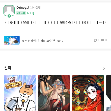
Orinogul
11시간 전
개구리
371
Q
ㅐㅣ9⁹ㅐㅐㅐ99ㅒㅐ⁹ㅣㅣㅣㅐㅐㅐㅣㅣ 9월 9⁹9ㅖ⁰ㅒㅣㅐ9ㅐㅣㅣㅐㅡㅔ⁹
0
0
할짝 심리학 : 심리의 고수 편
4화
신작