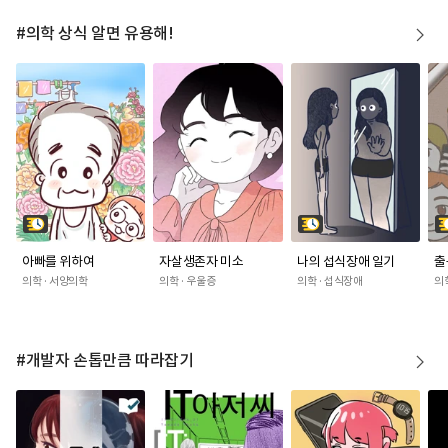
#의학 상식 알면 유용해!
아빠를 위하여
자살생존자 미소
나의 섭식장애 일기
출
의학 · 서양의학
의학 · 우울증
의학 · 섭식장애
의학
#개발자 손톱만큼 따라잡기