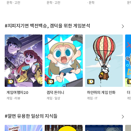
문학 · 고전
문학 · 고전
· 문학
문학
#지피지기면 백전백승, 겜덕을 위한 게임분석
게임여행자2.0
겜덕 돈미니
하얀쥐의 게임 만화
더
게임 · 리뷰
게임 · 일상
게임 · IT
게
#알면 유용한 일상의 지식들