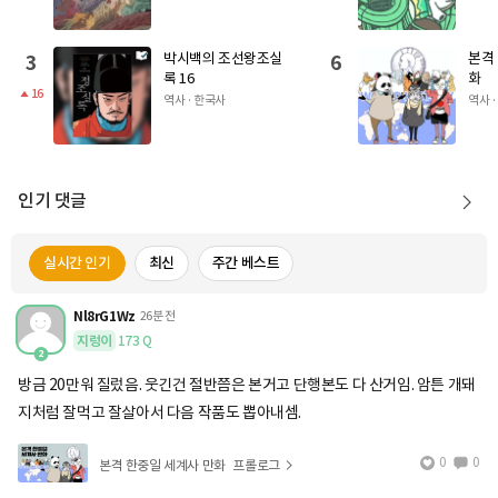
박시백의 조선왕조실
본격
3
6
록 16
화
16
역사 · 한국사
역사 
인기 댓글
실시간 인기
최신
주간 베스트
Nl8rG1Wz
26분 전
지렁이
173
Q
방금 20만워 질렀음. 웃긴건 절반쯤은 본거고 단행본도 다 산거임. 암튼 개돼
지처럼 잘먹고 잘살아서 다음 작품도 뽑아내셈.
0
0
본격 한중일 세계사 만화
프롤로그