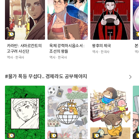
카라반 : 사마르칸트의
옥체 강력하시옵소서 :
왕후의 제국
본
고구려 사신단
조선의 왕들
역사 · 한국사
역
역사 · 한국사
역사 · 한국사
#물가 폭등 무섭다.. 경제라도 공부해야지