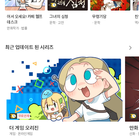
어서 오세요! 카페 헬프
그녀의 심청
무령기담
친
데스크
문학 · 고전
· 문학
역
만화작가 · 법률
최근 업데이트 된 시리즈
무료연재
더 게임 오리진
만화
게임 · 온라인게임
신화 ·