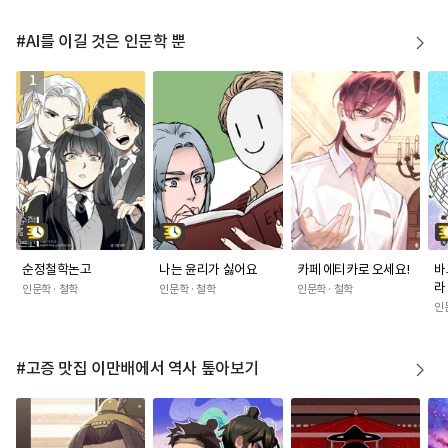
계약을
#AI를 이길 것은 인문학 뿐
1
순정철학논고
나는 윤리가 싫어요
카페 에티카로 오세요!
바
라
인문학 · 철학
인문학 · 철학
인문학 · 철학
인
#고증 맛집 이만배에서 역사 톺아보기