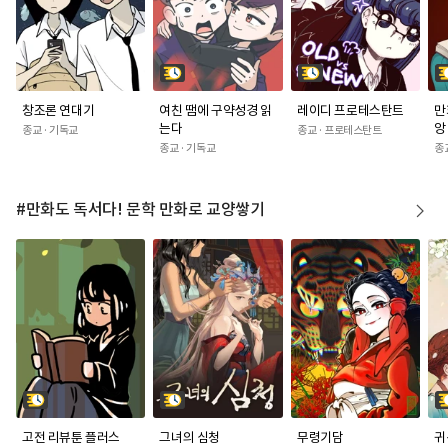
창조론 연대기
여친 땜에 구약성경 읽
레이디 프로테스탄트
만
는다
앙
종교 · 기독교
종교 · 프로테스탄트
종교 · 기독교
종
#만화도 독서다! 문학 만화로 교양쌓기
고전 리뷰툰 플러스
그녀의 심청
무령기담
귀